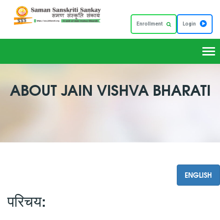
Enrollment
Login
Tog
nav
ABOUT JAIN VISHVA BHARATI
परिचय: